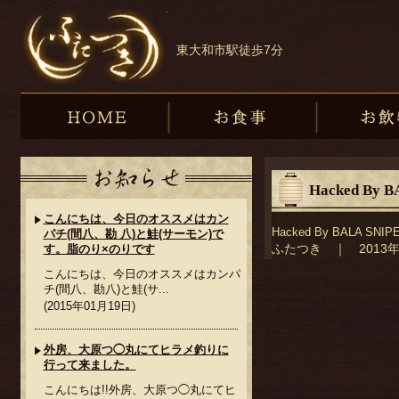
東大和市の和食・蕎麦・居酒屋『ふたつき』
東大和市駅徒歩7分
HOME
お食事
Hacked By 
こんにちは、今日のオススメはカン
Hacked By BALA SNIP
パチ(間八、勘 八)と鮭(サーモン)で
ふたつき ｜ 2013年
す。脂のり×のりです
こんにちは、今日のオススメはカンパ
チ(間八、勘八)と鮭(サ...
(2015年01月19日)
外房、大原つ◯丸にてヒラメ釣りに
行って来ました。
こんにちは!!外房、大原つ◯丸にてヒ