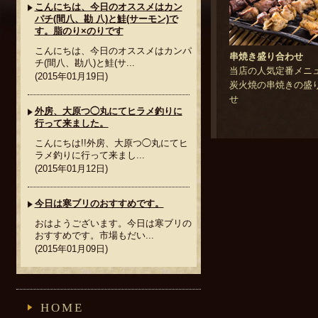
こんにちは、今日のオススメはカン
パチ(間八、勘 八)と鮭(サーモン)で
す。脂のり×のりです
こんにちは、今日のオススメはカンパ
串焼き盛り合わせ
チ(間八、勘八)と鮭(サ...
当店の人気定番メニ
(2015年01月19日)
炭火焼の串焼きの盛
せ
外房、大原つ◯丸にてヒラメ釣りに
行って来ました。
こんにちは!!外房、大原つ◯丸にてヒ
ラメ釣りに行って来まし...
(2015年01月12日)
今日は寒ブリのおすすめです。
おはようございます。今日は寒ブリの
おすすめです。市場もだい...
(2015年01月09日)
HOME