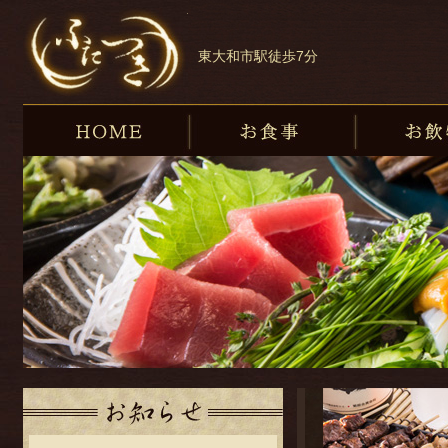
東大和市の和食・蕎麦・居酒屋『ふたつき』
東大和市駅徒歩7分
HOME
お食事