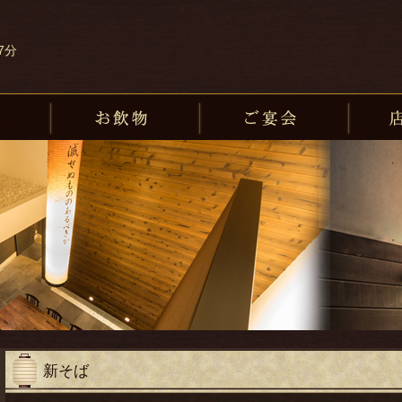
蕎麦・居酒屋『ふたつき』
7分
お食事
お飲物
ご宴会
新そば