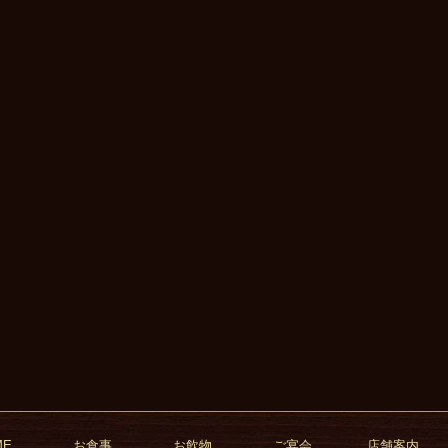
cebook
ME
お食事
お飲物
ご宴会
店舗案内